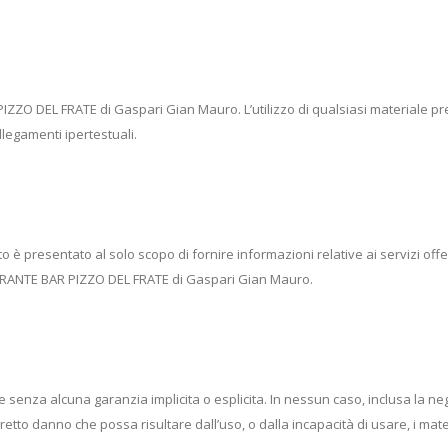
ZZO DEL FRATE di Gaspari Gian Mauro. L’utilizzo di qualsiasi materiale pre
ollegamenti ipertestuali.
o è presentato al solo scopo di fornire informazioni relative ai servizi offer
ORANTE BAR PIZZO DEL FRATE di Gaspari Gian Mauro.
i è” e senza alcuna garanzia implicita o esplicita. In nessun caso, inclusa 
tto danno che possa risultare dall’uso, o dalla incapacità di usare, i materi